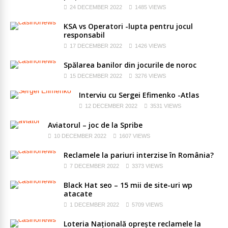
24 DECEMBER 2022
1485 VIEWS
KSA vs Operatori -lupta pentru jocul
responsabil
17 DECEMBER 2022
1426 VIEWS
Spălarea banilor din jocurile de noroc
15 DECEMBER 2022
3276 VIEWS
Interviu cu Sergei Efimenko -Atlas
12 DECEMBER 2022
3531 VIEWS
Aviatorul – joc de la Spribe
10 DECEMBER 2022
1607 VIEWS
Reclamele la pariuri interzise în România?
7 DECEMBER 2022
3373 VIEWS
Black Hat seo – 15 mii de site-uri wp
atacate
1 DECEMBER 2022
5709 VIEWS
Loteria Națională oprește reclamele la