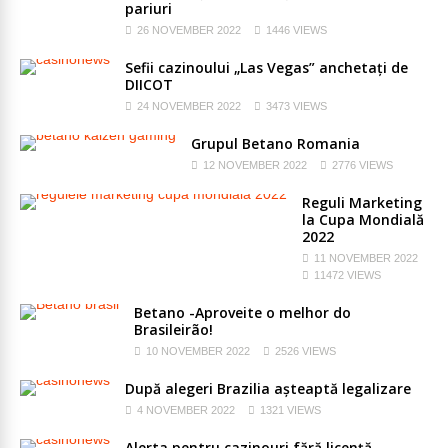
pariuri
26 NOVEMBER 2022
1446 VIEWS
Sefii cazinoului „Las Vegas” anchetați de
DIICOT
24 NOVEMBER 2022
3473 VIEWS
Grupul Betano Romania
12 NOVEMBER 2022
2776 VIEWS
Reguli Marketing
la Cupa Mondială
2022
11 NOVEMBER 2022
11472 VIEWS
Betano -Aproveite o melhor do
Brasileirão!
10 NOVEMBER 2022
2526 VIEWS
După alegeri Brazilia așteaptă legalizare
4 NOVEMBER 2022
1321 VIEWS
Alerta pentru cazinouri fără licență