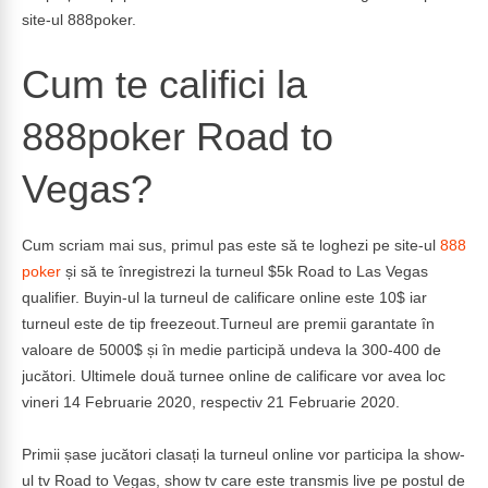
site-ul 888poker.
Cum te califici la
888poker Road to
Vegas?
Cum scriam mai sus, primul pas este să te loghezi pe site-ul
888
poker
și să te înregistrezi la turneul $5k Road to Las Vegas
qualifier. Buyin-ul la turneul de calificare online este 10$ iar
turneul este de tip freezeout.Turneul are premii garantate în
valoare de 5000$ și în medie participă undeva la 300-400 de
jucători. Ultimele două turnee online de calificare vor avea loc
vineri 14 Februarie 2020, respectiv 21 Februarie 2020.
Primii șase jucători clasați la turneul online vor participa la show-
ul tv Road to Vegas, show tv care este transmis live pe postul de