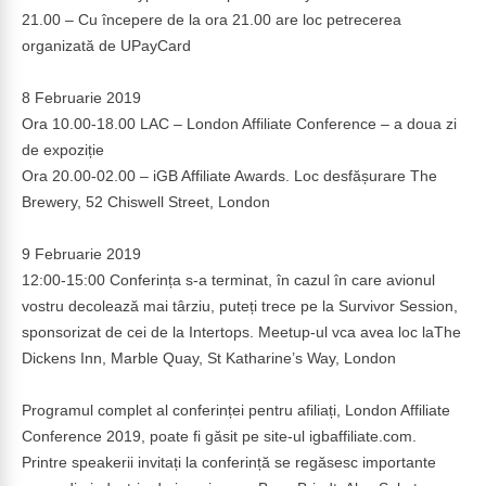
21.00 – Cu începere de la ora 21.00 are loc petrecerea
organizată de UPayCard
8 Februarie 2019
Ora 10.00-18.00 LAC – London Affiliate Conference – a doua zi
de expoziție
Ora 20.00-02.00 – iGB Affiliate Awards. Loc desfășurare The
Brewery, 52 Chiswell Street, London
9 Februarie 2019
12:00-15:00 Conferința s-a terminat, în cazul în care avionul
vostru decolează mai târziu, puteți trece pe la Survivor Session,
sponsorizat de cei de la Intertops. Meetup-ul vca avea loc laThe
Dickens Inn, Marble Quay, St Katharine’s Way, London
Programul complet al conferinței pentru afiliați, London Affiliate
Conference 2019, poate fi găsit pe site-ul igbaffiliate.com.
Printre speakerii invitați la conferință se regăsesc importante