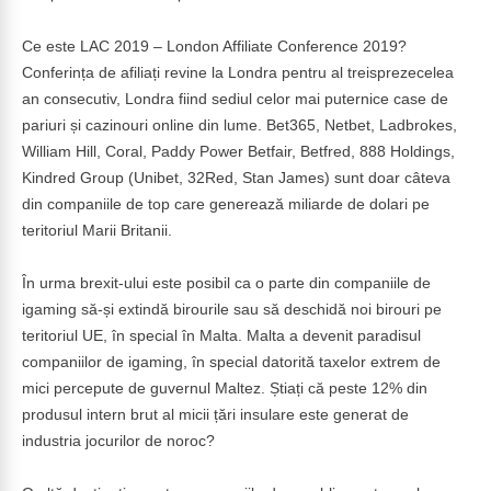
Ce este LAC 2019 – London Affiliate Conference 2019?
Conferința de afiliați revine la Londra pentru al treisprezecelea
an consecutiv, Londra fiind sediul celor mai puternice case de
pariuri și cazinouri online din lume. Bet365, Netbet, Ladbrokes,
William Hill, Coral, Paddy Power Betfair, Betfred, 888 Holdings,
Kindred Group (Unibet, 32Red, Stan James) sunt doar câteva
din companiile de top care generează miliarde de dolari pe
teritoriul Marii Britanii.
În urma brexit-ului este posibil ca o parte din companiile de
igaming să-și extindă birourile sau să deschidă noi birouri pe
teritoriul UE, în special în Malta. Malta a devenit paradisul
companiilor de igaming, în special datorită taxelor extrem de
mici percepute de guvernul Maltez. Știați că peste 12% din
produsul intern brut al micii țări insulare este generat de
industria jocurilor de noroc?