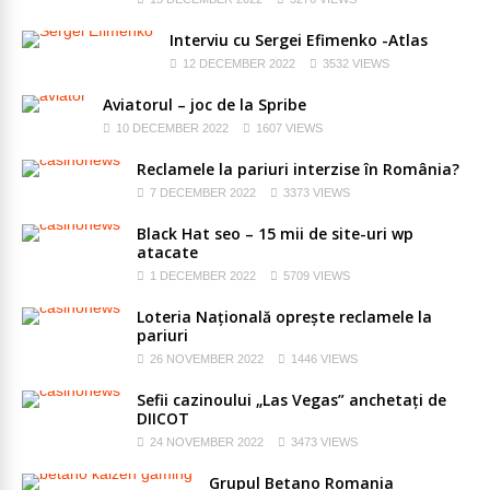
Interviu cu Sergei Efimenko -Atlas
12 DECEMBER 2022
3532 VIEWS
Aviatorul – joc de la Spribe
10 DECEMBER 2022
1607 VIEWS
Reclamele la pariuri interzise în România?
7 DECEMBER 2022
3373 VIEWS
Black Hat seo – 15 mii de site-uri wp
atacate
1 DECEMBER 2022
5709 VIEWS
Loteria Națională oprește reclamele la
pariuri
26 NOVEMBER 2022
1446 VIEWS
Sefii cazinoului „Las Vegas” anchetați de
DIICOT
24 NOVEMBER 2022
3473 VIEWS
Grupul Betano Romania