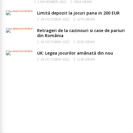
1 NOVEMBER 2022
3924 VIEWS
Limită depozit la jocuri pana in 200 EUR
28 OCTOBER 2022
1270 VIEWS
Retrageri de la cazinouri si case de pariuri
din România
26 OCTOBER 2022
3225 VIEWS
UK: Legea jocurilor amânată din nou
25 OCTOBER 2022
1138 VIEWS