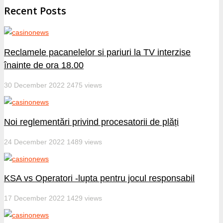
Recent Posts
Reclamele pacanelelor si pariuri la TV interzise
înainte de ora 18.00
30 December 2022
2475 views
Noi reglementări privind procesatorii de plăți
24 December 2022
1489 views
KSA vs Operatori -lupta pentru jocul responsabil
17 December 2022
1429 views