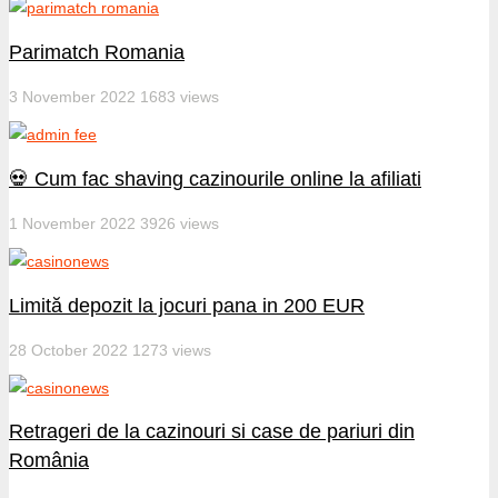
Parimatch Romania
3 November 2022
1683 views
💀 Cum fac shaving cazinourile online la afiliati
1 November 2022
3926 views
Limită depozit la jocuri pana in 200 EUR
28 October 2022
1273 views
Retrageri de la cazinouri si case de pariuri din
România