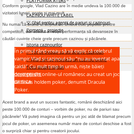
PLATFORMA ATLAS
Conform google, Vlad Cazino are în medie undeva la 100.000 de
BUSINESS
vizitatori lunari, poate și mai mult.
CAZINOU WHITE LABEL
💡 Ghid pentru agenții de pariuri si cazinouri
Nu numai că brand-ul deținut de Unibet este popular printre
Domenii – proiecte
competitori, dar acesta a reușit performanța să devanseze în
GHID
căutări cuvinte cheie grele precum cazinou și păcănele.
Istoria cazinourilor
În primul rând vreau să vă explic că celebrul
✅ Tot ce trebuie sa stii despre cazinouri
vampir Vlad și cazinoul său “nu au inventat apa
✅ Afla cum se testeaza un cazinou online
caldă”. Cu mult timp în urmă, niște băieți
Totul despre sloturi
deștepți din online-ul românesc au creat un joc
CONFERINȚE
de texas holdem poker, denumit Dracula
CRITICA
Poker.
Acest brand a avut un succes fantastic, românii deschizând aici
peste 100.000 de conturi – vorbim de poker, nu de pariuri sau
păcănele! Vă puteți imagina că pentru un joc atât de blamat precum
jocul de poker, un asemenea număr mare de conturi deschise a fost
o surpriză chiar și pentru creatorii jocului.