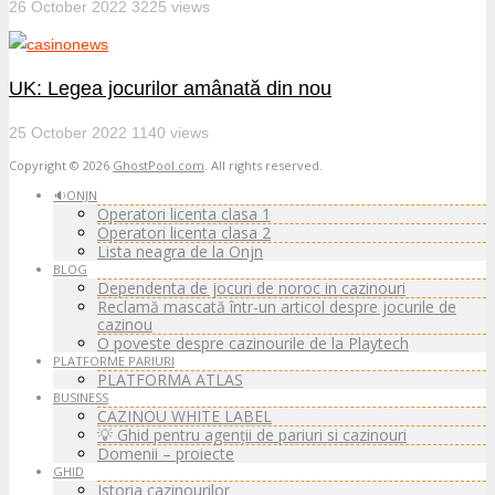
26 October 2022
3225 views
UK: Legea jocurilor amânată din nou
25 October 2022
1140 views
Copyright © 2026
GhostPool.com
. All rights reserved.
🔉ONJN
Operatori licenta clasa 1
Operatori licenta clasa 2
Lista neagra de la Onjn
BLOG
Dependenta de jocuri de noroc in cazinouri
Reclamă mascată într-un articol despre jocurile de
cazinou
O poveste despre cazinourile de la Playtech
PLATFORME PARIURI
PLATFORMA ATLAS
BUSINESS
CAZINOU WHITE LABEL
💡 Ghid pentru agenții de pariuri si cazinouri
Domenii – proiecte
GHID
Istoria cazinourilor