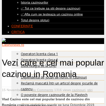
Istoria cazinourilor
✅ Tot ce trebuie sa stii despre cazinouri
✅ Afla cum se testeaza un cazinou online
Totul despre sloturi
CONFERINȚE
CRITICA
🔉ONJN
Operatori licenta clasa 1
Operatori licenta clasa 2
Vezi care e cel mai popular
Lista neagra de la Onjn
cazinou in Romania
BLOG
Dependenta de jocuri de noroc in cazinouri
Reclamă mascată într-un articol despre jocurile de
cazinou
15 November 2019
No Comments
1316 views
cazinouri
,
stiri
O poveste despre cazinourile de la Playtech
Vlad Cazino este cel mai popular brand de cazinou din
PLATFORME PARIURI
România
conform statisticilor google pe luna Octombrie 2019.