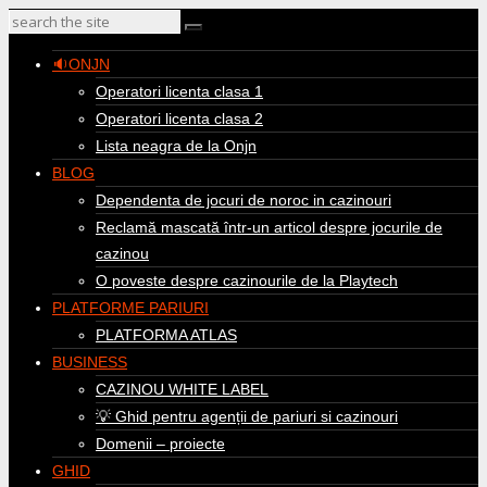
🔉ONJN
Operatori licenta clasa 1
Operatori licenta clasa 2
Lista neagra de la Onjn
BLOG
Dependenta de jocuri de noroc in cazinouri
Reclamă mascată într-un articol despre jocurile de
cazinou
O poveste despre cazinourile de la Playtech
PLATFORME PARIURI
PLATFORMA ATLAS
BUSINESS
CAZINOU WHITE LABEL
💡 Ghid pentru agenții de pariuri si cazinouri
Domenii – proiecte
GHID