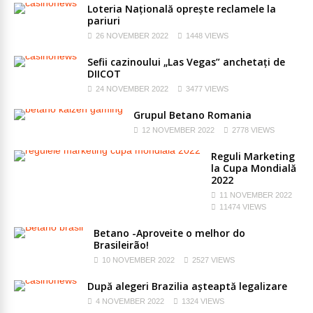
Loteria Națională oprește reclamele la
pariuri
26 NOVEMBER 2022
1448 VIEWS
Sefii cazinoului „Las Vegas” anchetați de
DIICOT
24 NOVEMBER 2022
3477 VIEWS
Grupul Betano Romania
12 NOVEMBER 2022
2778 VIEWS
Reguli Marketing
la Cupa Mondială
2022
11 NOVEMBER 2022
11474 VIEWS
Betano -Aproveite o melhor do
Brasileirão!
10 NOVEMBER 2022
2527 VIEWS
După alegeri Brazilia așteaptă legalizare
4 NOVEMBER 2022
1324 VIEWS