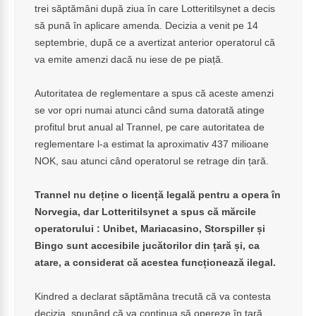
trei săptămâni după ziua în care Lotteritilsynet a decis
să pună în aplicare amenda. Decizia a venit pe 14
septembrie, după ce a avertizat anterior operatorul că
va emite amenzi dacă nu iese de pe piață.
Autoritatea de reglementare a spus că aceste amenzi
se vor opri numai atunci când suma datorată atinge
profitul brut anual al Trannel, pe care autoritatea de
reglementare l-a estimat la aproximativ 437 milioane
NOK, sau atunci când operatorul se retrage din țară.
Trannel nu deține o licență legală pentru a opera în
Norvegia, dar Lotteritilsynet a spus că mărcile
operatorului : Unibet, Mariacasino, Storspiller și
Bingo sunt accesibile jucătorilor din țară și, ca
atare, a considerat că acestea funcționează ilegal.
Kindred a declarat săptămâna trecută că va contesta
decizia, spunând că va continua să opereze în țară,